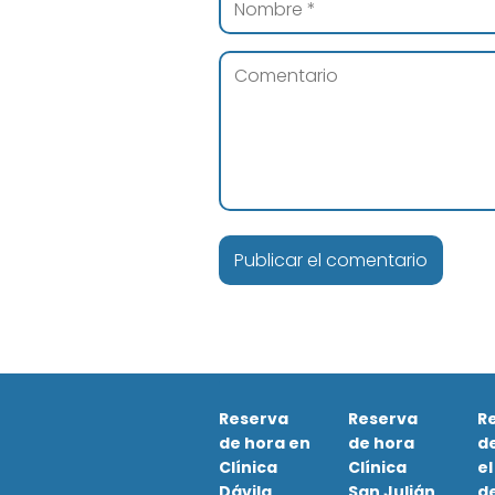
Reserva
Reserva
R
de hora en
de hora
d
Clínica
Clínica
el
Dávila
San Julián
de