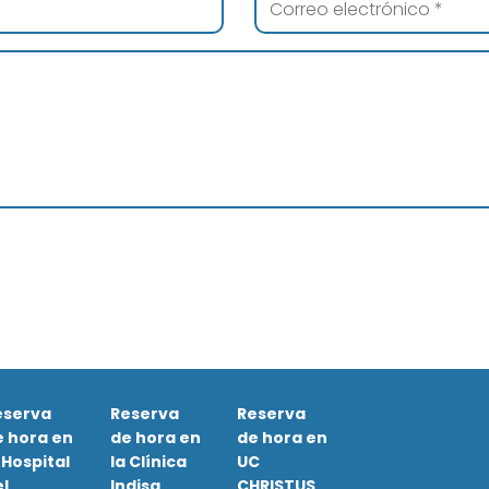
eserva
Reserva
Reserva
e hora en
de hora en
de hora en
 Hospital
la Clínica
UC
l
Indisa
CHRISTUS