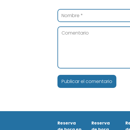
Reserva
Reserva
R
de hora en
de hora
d